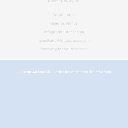
Necesitas Ayuda
Contáctenos
Quienes Somos
info@todoautoscr.com
aceciliano@todoautoscr.com
fborbon@todoautoscr.com
©
Todo Autos CR
- Todos los derechos Reservados!