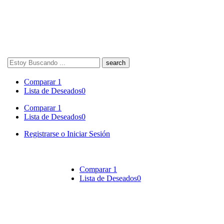
Search
here
Comparar
1
Lista de Deseados
0
Comparar
1
Lista de Deseados
0
Registrarse o Iniciar Sesión
Comparar
1
Lista de Deseados
0