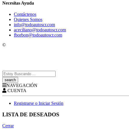
Necesitas Ayuda
Contáctenos
Quienes Somos
info@todoautoscr.com
aceciliano@todoautoscr.com
fborbon@todoautoscr.com
©
Todo Autos CR
- Todos los derechos Reservados!
Search
here
NAVEGACIÓN
CUENTA
Registrarse o Iniciar Sesión
LISTA DE DESEADOS
Cerrar