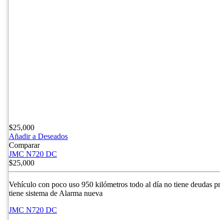
$
25,000
Añadir a Deseados
Comparar
JMC N720 DC
$
25,000
Vehículo con poco uso 950 kilómetros todo al día no tiene deudas p
tiene sistema de Alarma nueva
JMC N720 DC
NO Pagado