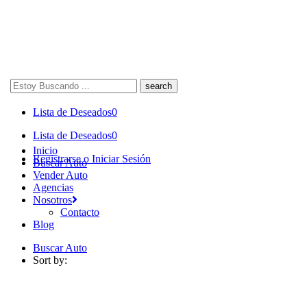
Search
here
Lista de Deseados
0
Lista de Deseados
0
Inicio
Registrarse o Iniciar Sesión
Buscar Auto
Vender Auto
Agencias
Nosotros
Contacto
Blog
Buscar Auto
Sort by: