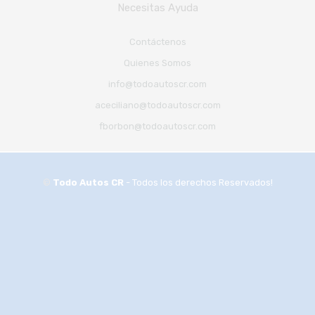
Necesitas Ayuda
Contáctenos
Quienes Somos
info@todoautoscr.com
aceciliano@todoautoscr.com
fborbon@todoautoscr.com
©
Todo Autos CR
- Todos los derechos Reservados!