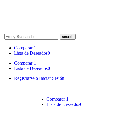
Search
here
Comparar
1
Lista de Deseados
0
Comparar
1
Lista de Deseados
0
Registrarse o Iniciar Sesión
Comparar
1
Lista de Deseados
0