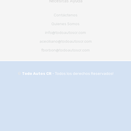
Necesitas Ayuda
Contáctenos
Quienes Somos
info@todoautoscr.com
aceciliano@todoautoscr.com
fborbon@todoautoscr.com
©
Todo Autos CR
- Todos los derechos Reservados!