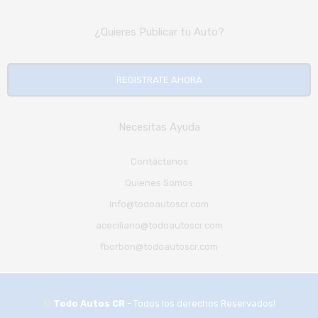
¿Quieres Publicar tu Auto?
REGISTRATE AHORA
Necesitas Ayuda
Contáctenos
Quienes Somos
info@todoautoscr.com
aceciliano@todoautoscr.com
fborbon@todoautoscr.com
©
Todo Autos CR
- Todos los derechos Reservados!