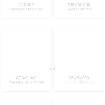
$
23,000
₡
18,000,000
Land Rover Discovery
Toyota Fortuner
NO Pagado
NO Pagado
₡
7,000,000
₡
5,450,000
Mercedes Benz Ml 280
Ford Ford Ranger Xlt
NO Pagado
NO Pagado