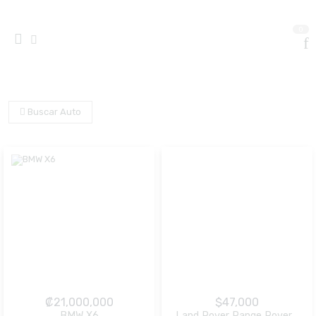
0
Buscar Auto
₡
21,000,000
$
47,000
BMW X6
Land Rover Range Rover Sport