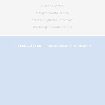
Quienes Somos
info@todoautoscr.com
aceciliano@todoautoscr.com
fborbon@todoautoscr.com
©
Todo Autos CR
- Todos los derechos Reservados!