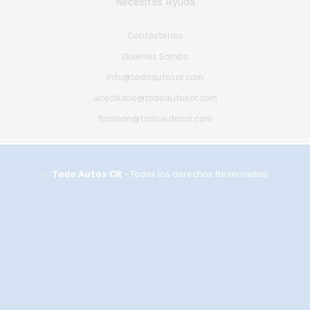
Necesitas Ayuda
Contáctenos
Quienes Somos
info@todoautoscr.com
aceciliano@todoautoscr.com
fborbon@todoautoscr.com
©
Todo Autos CR
- Todos los derechos Reservados!