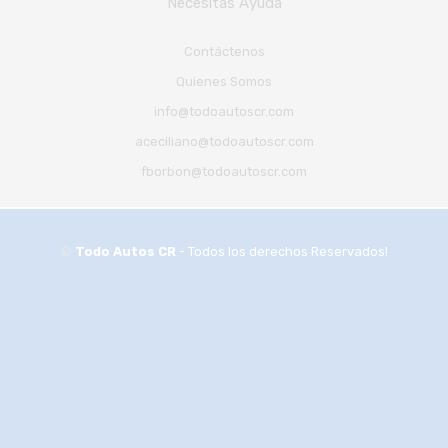
Necesitas Ayuda
Contáctenos
Quienes Somos
info@todoautoscr.com
aceciliano@todoautoscr.com
fborbon@todoautoscr.com
©
Todo Autos CR
- Todos los derechos Reservados!