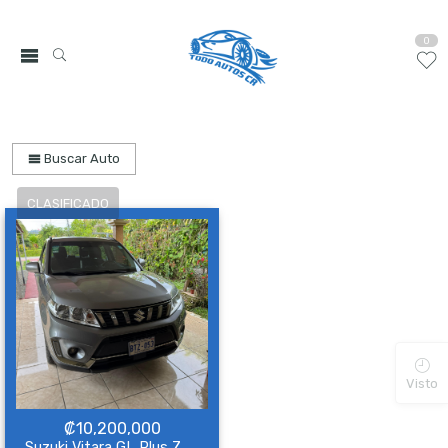
0
Buscar Auto
Visto
₡
10,200,000
Suzuki Vitara GL Plus Z AllGrip