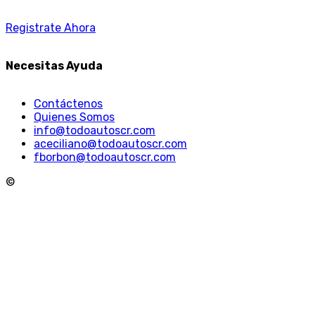
Registrate Ahora
Necesitas Ayuda
Contáctenos
Quienes Somos
info@todoautoscr.com
aceciliano@todoautoscr.com
fborbon@todoautoscr.com
©
Todo Autos CR
- Todos los derechos Reservados!