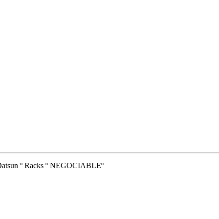
ia Datsun º Racks º NEGOCIABLEº