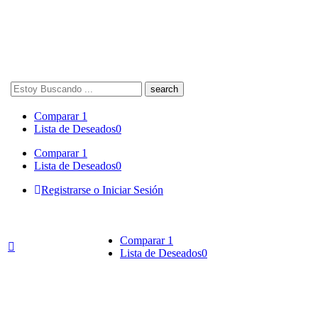
Search
here
Comparar
1
Lista de Deseados
0
Comparar
1
Lista de Deseados
0
Registrarse o Iniciar Sesión
Comparar
1
Lista de Deseados
0