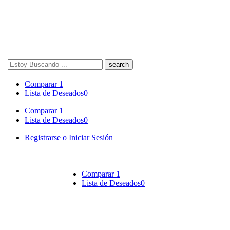
Search
here
Comparar
1
Lista de Deseados
0
Comparar
1
Lista de Deseados
0
Registrarse o Iniciar Sesión
Comparar
1
Lista de Deseados
0