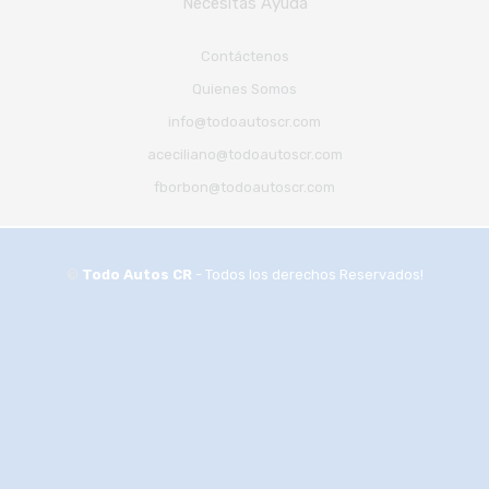
Necesitas Ayuda
Contáctenos
Quienes Somos
info@todoautoscr.com
aceciliano@todoautoscr.com
fborbon@todoautoscr.com
©
Todo Autos CR
- Todos los derechos Reservados!