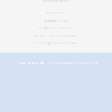
Necesitas Ayuda
Contáctenos
Quienes Somos
info@todoautoscr.com
aceciliano@todoautoscr.com
fborbon@todoautoscr.com
©
Todo Autos CR
- Todos los derechos Reservados!