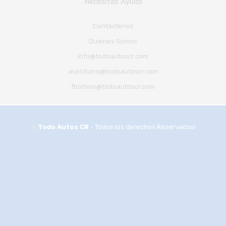
Necesitas Ayuda
Contáctenos
Quienes Somos
info@todoautoscr.com
aceciliano@todoautoscr.com
fborbon@todoautoscr.com
©
Todo Autos CR
- Todos los derechos Reservados!