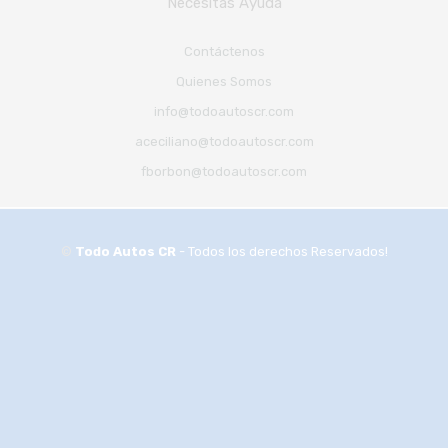
Necesitas Ayuda
Contáctenos
Quienes Somos
info@todoautoscr.com
aceciliano@todoautoscr.com
fborbon@todoautoscr.com
©
Todo Autos CR
- Todos los derechos Reservados!