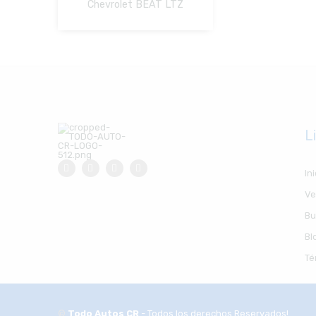
Chevrolet BEAT LTZ
NO Pagado
L
Ini
Ve
Bu
Bl
Té
©
Todo Autos CR
- Todos los derechos Reservados!