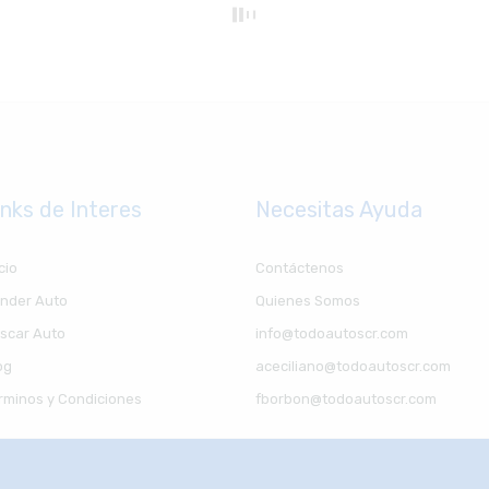
inks de Interes
Necesitas Ayuda
cio
Contáctenos
nder Auto
Quienes Somos
scar Auto
info@todoautoscr.com
og
aceciliano@todoautoscr.com
rminos y Condiciones
fborbon@todoautoscr.com