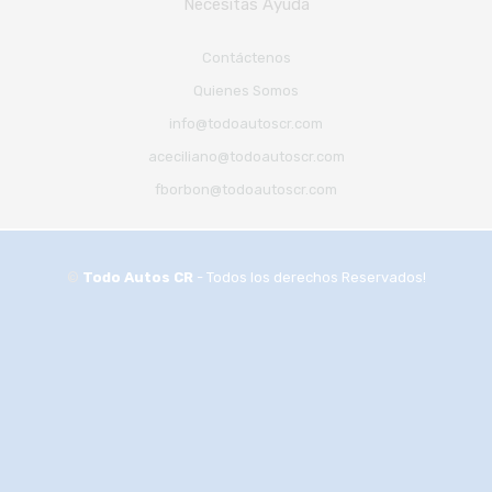
Necesitas Ayuda
Contáctenos
Quienes Somos
info@todoautoscr.com
aceciliano@todoautoscr.com
fborbon@todoautoscr.com
©
Todo Autos CR
- Todos los derechos Reservados!