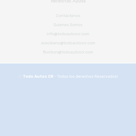
Necesitas Ayuda
Contáctenos
Quienes Somos
info@todoautoscr.com
aceciliano@todoautoscr.com
fborbon@todoautoscr.com
©
Todo Autos CR
- Todos los derechos Reservados!