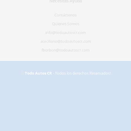
Necesitas Ayuda
Contáctenos
Quienes Somos
info@todoautoscr.com
aceciliano@todoautoscr.com
fborbon@todoautoscr.com
©
Todo Autos CR
- Todos los derechos Reservados!