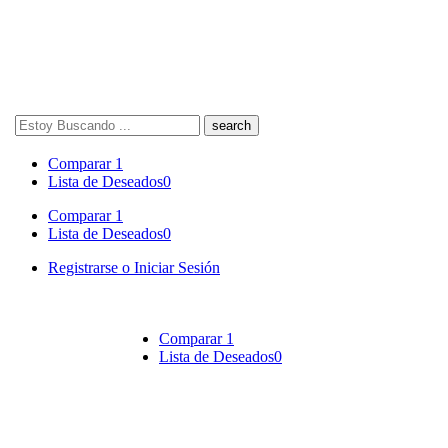
Search
here
Comparar
1
Lista de Deseados
0
Comparar
1
Lista de Deseados
0
Registrarse o Iniciar Sesión
Comparar
1
Lista de Deseados
0