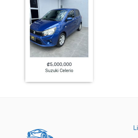
₡
5,000,000
Suzuki Celerio
NO Pagado
L