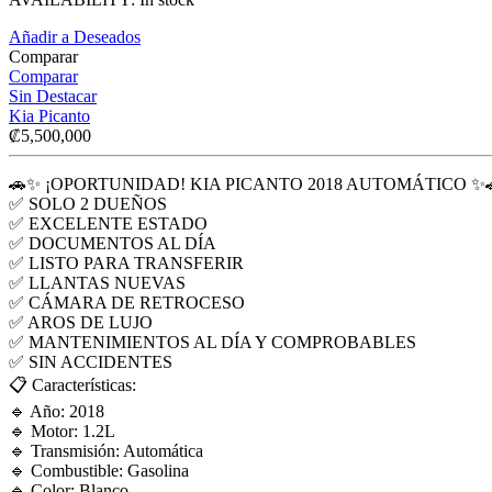
Añadir a Deseados
Comparar
Comparar
Sin Destacar
Kia Picanto
₡
5,500,000
🚗✨ ¡OPORTUNIDAD! KIA PICANTO 2018 AUTOMÁTICO ✨
✅ SOLO 2 DUEÑOS
✅ EXCELENTE ESTADO
✅ DOCUMENTOS AL DÍA
✅ LISTO PARA TRANSFERIR
✅ LLANTAS NUEVAS
✅ CÁMARA DE RETROCESO
✅ AROS DE LUJO
✅ MANTENIMIENTOS AL DÍA Y COMPROBABLES
✅ SIN ACCIDENTES
📋 Características:
🔹 Año: 2018
🔹 Motor: 1.2L
🔹 Transmisión: Automática
🔹 Combustible: Gasolina
🔹 Color: Blanco