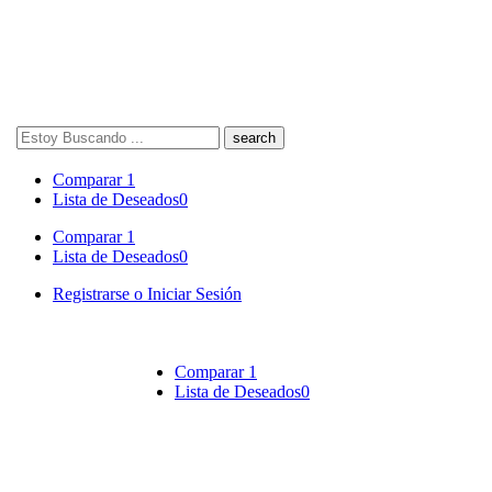
Search
here
Comparar
1
Lista de Deseados
0
Comparar
1
Lista de Deseados
0
Registrarse o Iniciar Sesión
Comparar
1
Lista de Deseados
0