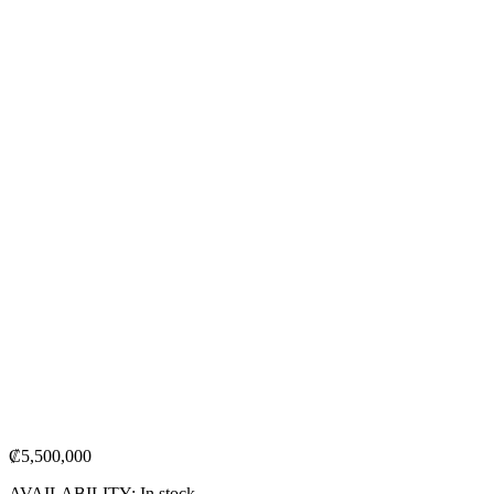
₡
5,500,000
AVAILABILITY:
In stock