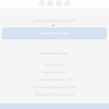
¿Quieres Publicar tu Auto?
REGISTRATE AHORA
Necesitas Ayuda
Contáctenos
Quienes Somos
info@todoautoscr.com
aceciliano@todoautoscr.com
fborbon@todoautoscr.com