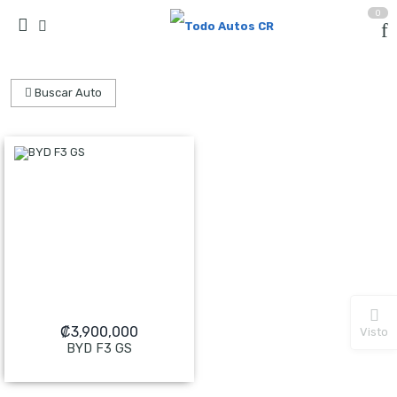
0
Buscar Auto
₡
3,900,000
Visto
BYD F3 GS
NO Pagado