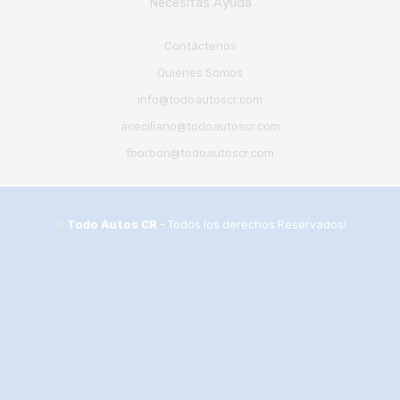
Necesitas Ayuda
Contáctenos
Quienes Somos
info@todoautoscr.com
aceciliano@todoautoscr.com
fborbon@todoautoscr.com
©
Todo Autos CR
- Todos los derechos Reservados!