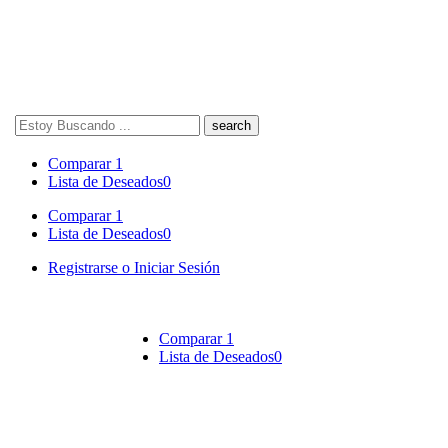
Search
here
Comparar
1
Lista de Deseados
0
Comparar
1
Lista de Deseados
0
Registrarse o Iniciar Sesión
Comparar
1
Lista de Deseados
0