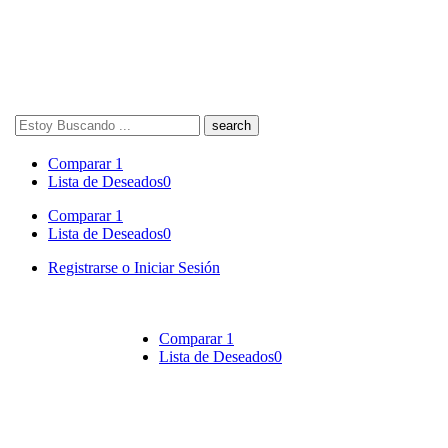
Search
here
Comparar
1
Lista de Deseados
0
Comparar
1
Lista de Deseados
0
Registrarse o Iniciar Sesión
Comparar
1
Lista de Deseados
0