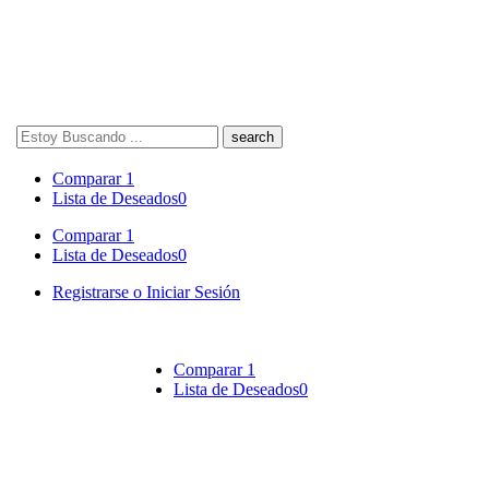
Search
here
Comparar
1
Lista de Deseados
0
Comparar
1
Lista de Deseados
0
Registrarse o Iniciar Sesión
Comparar
1
Lista de Deseados
0