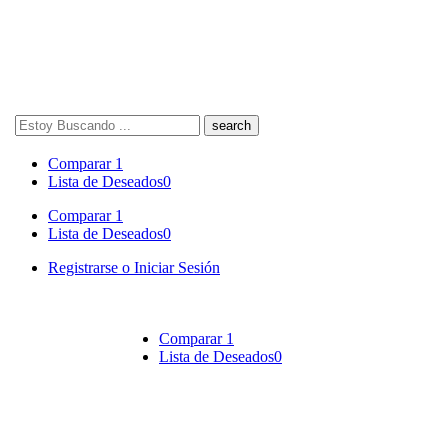
Search
here
Comparar
1
Lista de Deseados
0
Comparar
1
Lista de Deseados
0
Registrarse o Iniciar Sesión
Comparar
1
Lista de Deseados
0