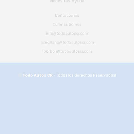
Necesitas Ayuda
Contáctenos
Quienes Somos
info@todoautoscr.com
aceciliano@todoautoscr.com
fborbon@todoautoscr.com
©
Todo Autos CR
- Todos los derechos Reservados!