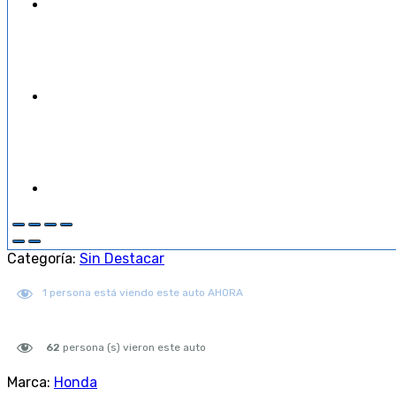
Categoría:
Sin Destacar
1
persona está viendo este auto AHORA
62
persona (s) vieron este auto
Marca:
Honda