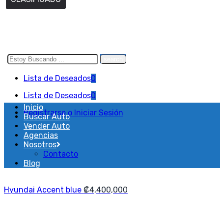
Search
here
Lista de Deseados
0
Lista de Deseados
0
Inicio
Registrarse o Iniciar Sesión
Buscar Auto
Vender Auto
Agencias
Nosotros
Contacto
Blog
Hyundai Accent blue
₡
4,400,000