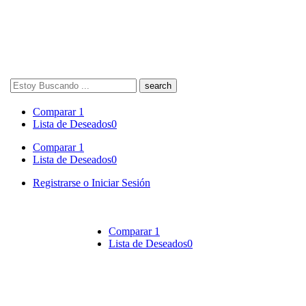
Search
here
Comparar
1
Lista de Deseados
0
Comparar
1
Lista de Deseados
0
Registrarse o Iniciar Sesión
Comparar
1
Lista de Deseados
0