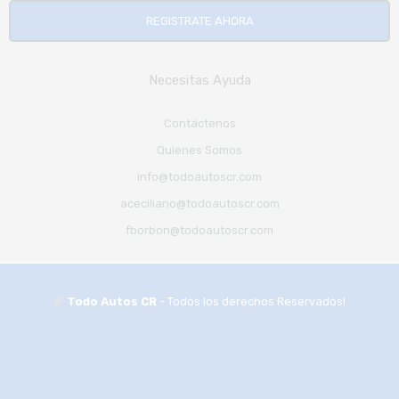
REGISTRATE AHORA
Necesitas Ayuda
Contáctenos
Quienes Somos
info@todoautoscr.com
aceciliano@todoautoscr.com
fborbon@todoautoscr.com
©
Todo Autos CR
- Todos los derechos Reservados!