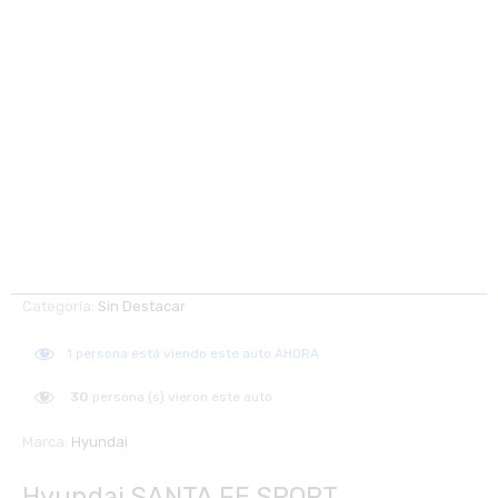
Categoría:
Sin Destacar
1
persona está viendo este auto AHORA
30
persona (s) vieron este auto
Marca:
Hyundai
Hyundai SANTA FE SPORT