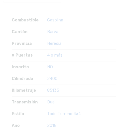
Combustible
Gasolina
Cantón
Barva
Provincia
Heredia
# Puertas
4 o más
Inscrito
NO
Cilindrada
2400
Kilometraje
85135
Transmisión
Dual
Estilo
Todo Terreno 4×4
Año
2018