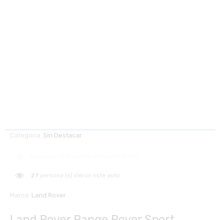
Categoría:
Sin Destacar
1
persona está viendo este auto AHORA
27
persona (s) vieron este auto
Marca:
Land Rover
Land Rover Range Rover Sport