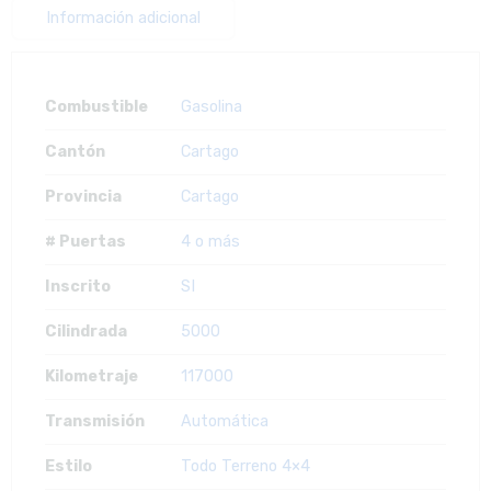
Información adicional
Combustible
Gasolina
Cantón
Cartago
Provincia
Cartago
# Puertas
4 o más
Inscrito
SI
Cilindrada
5000
Kilometraje
117000
Transmisión
Automática
Estilo
Todo Terreno 4×4