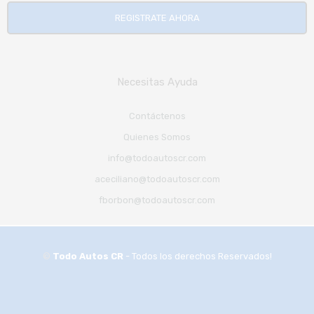
REGISTRATE AHORA
Necesitas Ayuda
Contáctenos
Quienes Somos
info@todoautoscr.com
aceciliano@todoautoscr.com
fborbon@todoautoscr.com
©
Todo Autos CR
- Todos los derechos Reservados!