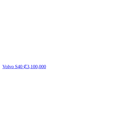
Volvo S40
₡
3,100,000