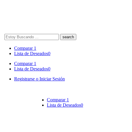
Search
here
Comparar
1
Lista de Deseados
0
Comparar
1
Lista de Deseados
0
Registrarse o Iniciar Sesión
Comparar
1
Lista de Deseados
0