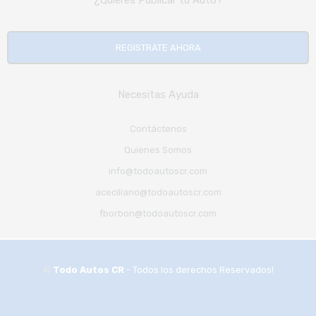
REGISTRATE AHORA
Necesitas Ayuda
Contáctenos
Quienes Somos
info@todoautoscr.com
aceciliano@todoautoscr.com
fborbon@todoautoscr.com
©
Todo Autos CR
- Todos los derechos Reservados!