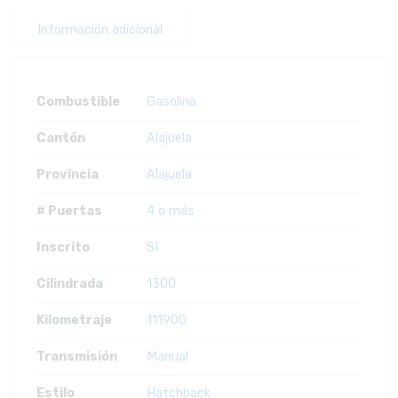
Información adicional
Combustible
Gasolina
Cantón
Alajuela
Provincia
Alajuela
# Puertas
4 o más
Inscrito
SI
Cilindrada
1300
Kilometraje
111900
Transmisión
Manual
Estilo
Hatchback