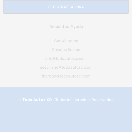
Necesitas Ayuda
Contáctenos
Quienes Somos
info@todoautoscr.com
aceciliano@todoautoscr.com
fborbon@todoautoscr.com
©
Todo Autos CR
- Todos los derechos Reservados!