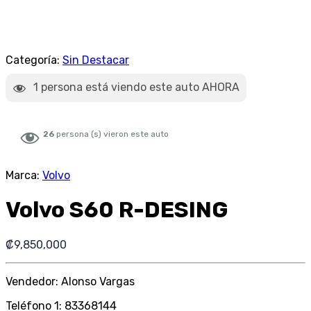
Categoría:
Sin Destacar
1
persona está viendo este auto AHORA
26
persona (s) vieron este auto
Marca:
Volvo
Volvo S60 R-DESING
₡
9,850,000
Vendedor: Alonso Vargas
Teléfono 1: 83368144