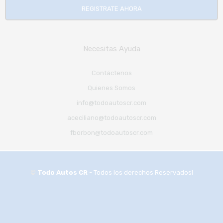
REGISTRATE AHORA
Necesitas Ayuda
Contáctenos
Quienes Somos
info@todoautoscr.com
aceciliano@todoautoscr.com
fborbon@todoautoscr.com
©
Todo Autos CR
- Todos los derechos Reservados!