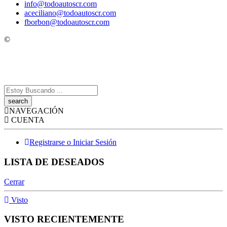
info@todoautoscr.com
aceciliano@todoautoscr.com
fborbon@todoautoscr.com
©
Todo Autos CR
- Todos los derechos Reservados!
Search
here
NAVEGACIÓN
CUENTA
Registrarse o Iniciar Sesión
LISTA DE DESEADOS
Cerrar
Visto
VISTO RECIENTEMENTE