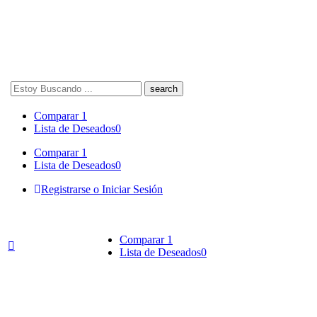
Search
here
Comparar
1
Lista de Deseados
0
Comparar
1
Lista de Deseados
0
Registrarse o Iniciar Sesión
Comparar
1
Lista de Deseados
0