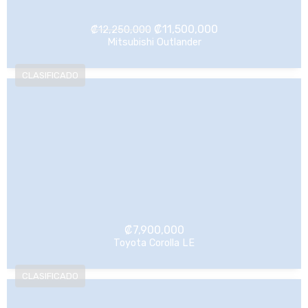
El
El
₡
11,500,000
₡
12,250,000
Mitsubishi Outlander
precio
precio
NO Pagado
original
actual
era:
es:
₡12,250,000.
₡11,500,000.
₡
7,900,000
Toyota Corolla LE
NO Pagado