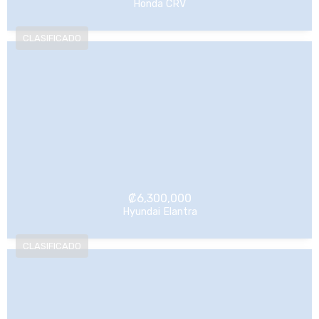
Honda CRV
NO Pagado
₡
6,300,000
Hyundai Elantra
NO Pagado