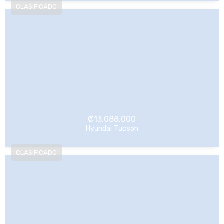
₡
13,088,000
Hyundai Tucson
NO Pagado