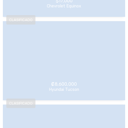
$
17,000
Chevrolet Equinox
NO Pagado
₡
8,600,000
Hyundai Tucson
NO Pagado