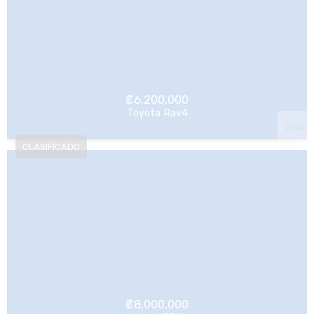
₡
6,200,000
Toyota Rav4
NO Pagado
Visto
₡
8,000,000