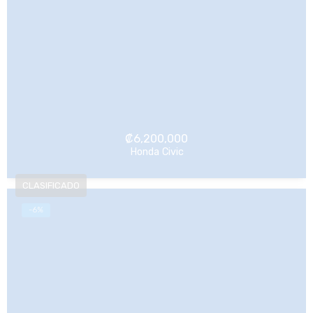
₡
6,200,000
Honda Civic
NO Pagado
-6%