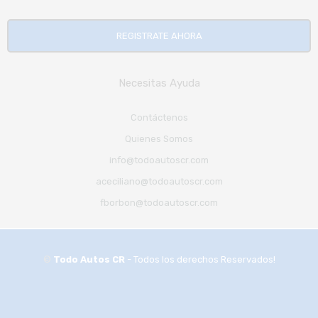
REGISTRATE AHORA
Necesitas Ayuda
Contáctenos
Quienes Somos
info@todoautoscr.com
aceciliano@todoautoscr.com
fborbon@todoautoscr.com
©
Todo Autos CR
- Todos los derechos Reservados!