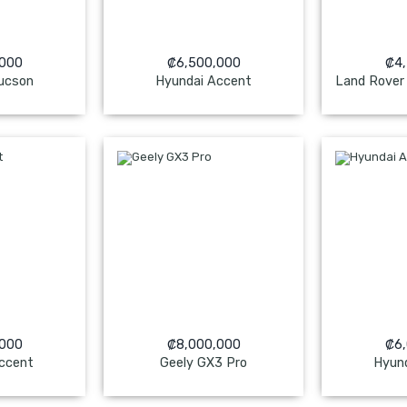
,000
₡
6,500,000
₡
4
ucson
Hyundai Accent
ado
NO Pagado
NO
,000
₡
8,000,000
₡
6
ccent
Geely GX3 Pro
Hyun
ado
NO Pagado
NO