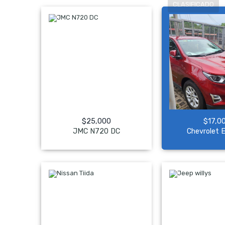
$
25,000
$
17,0
JMC N720 DC
Chevrolet 
NO Pagado
NO Pag