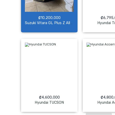
₡
10,200,000
₡
6,795
Hyundai T
Suzuki Vitara GL Plus Z AllGrip
NO Pagado
NO Pag
₡
4,600,000
₡
4,800
Hyundai TUCSON
Hyundai A
NO Pagado
NO Pag