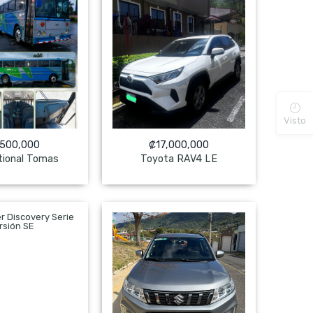
Visto
,500,000
₡
17,000,000
tional Tomas
Toyota RAV4 LE
 Pagado
NO Pagado