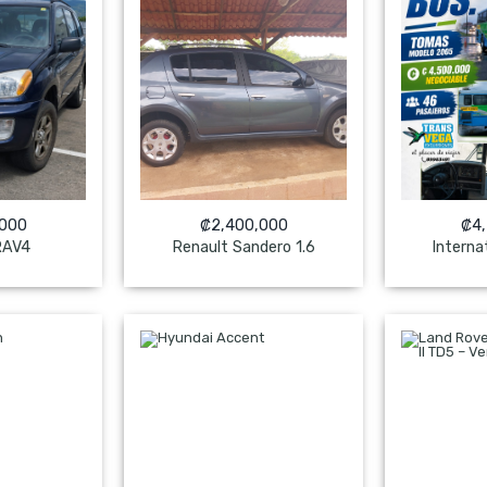
,000
₡
2,400,000
₡
4
RAV4
Renault Sandero 1.6
Interna
ado
NO Pagado
NO