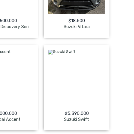
,500,000
$
18,500
Suzuki Vitara
Land Rover Discovery Serie II TD5 – Versión SE
 Pagado
NO Pagado
,000,000
₡
5,390,000
dai Accent
Suzuki Swift
 Pagado
NO Pagado