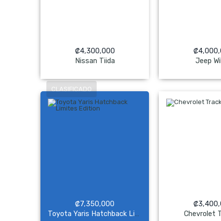
₡
4,300,000
₡
4,000
Nissan Tiida
Jeep Wi
NO Pagado
NO Pag
₡
7,350,000
₡
3,400
Chevrolet 
Toyota Yaris Hatchback Limites Edition