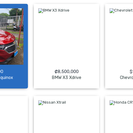
00
₡
8,500,000
$
Equinox
BMW X3 Xdrive
Chevro
ado
NO Pagado
NO