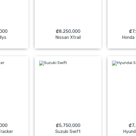
,000
₡
8,250,000
₡
7
llys
Nissan Xtrail
Honda
ado
NO Pagado
NO
,000
₡
5,750,000
₡
7
Tracker
Suzuki Swift
Hyund