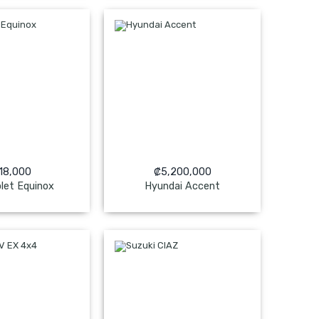
18,000
₡
5,200,000
let Equinox
Hyundai Accent
 Pagado
NO Pagado