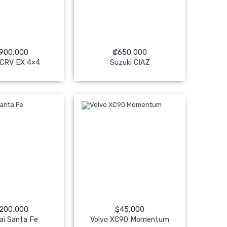
,900,000
₡
650,000
 CRV EX 4×4
Suzuki CIAZ
 Pagado
NO Pagado
,200,000
$
45,000
ai Santa Fe
Volvo XC90 Momentum