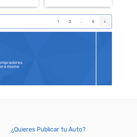
 Pagado
NO Pagado
1
2
…
5
compradores.
hora mismo
¿Quieres Publicar tu Auto?