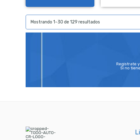
NO Pagado
NO Pag
Ordenado
Mostrando 1–30 de 129 resultados
por
los
últimos
Registrate 
Si no tie
L