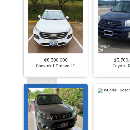
₡
8,300,000
₡
3,700
Chevrolet Groove LT
Toyota 
NO Pagado
NO Pag