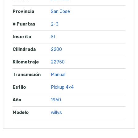
Provincia
San José
# Puertas
2-3
Inscrito
SI
Cilindrada
2200
Kilometraje
22950
Transmisión
Manual
Estilo
Pickup 4×4
Año
1960
Modelo
willys