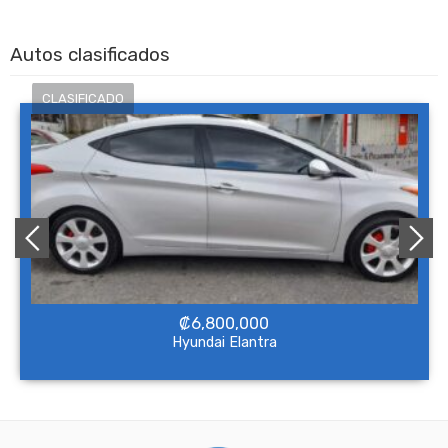
Autos clasificados
₡
6,800,000
Hyundai Elantra
NO Pagado