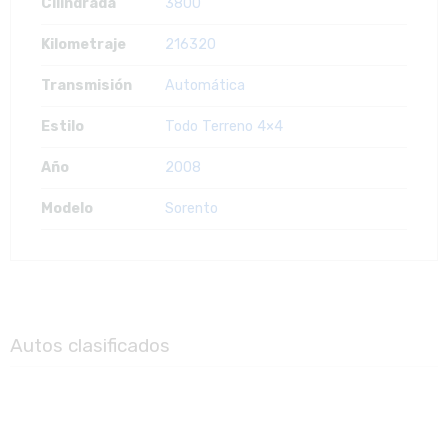
Cilindrada
3800
Kilometraje
216320
Transmisión
Automática
Estilo
Todo Terreno 4×4
Año
2008
Modelo
Sorento
Autos clasificados