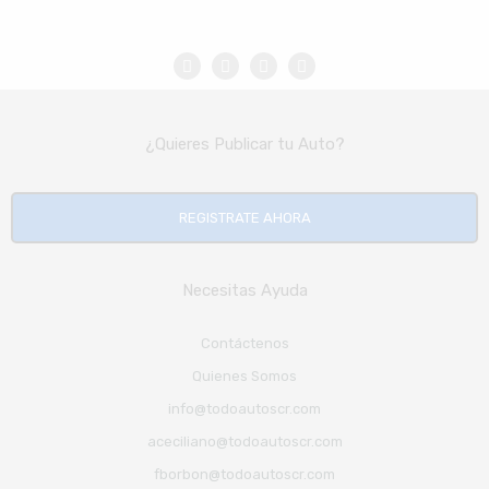
¿Quieres Publicar tu Auto?
REGISTRATE AHORA
Necesitas Ayuda
Contáctenos
Quienes Somos
info@todoautoscr.com
aceciliano@todoautoscr.com
fborbon@todoautoscr.com